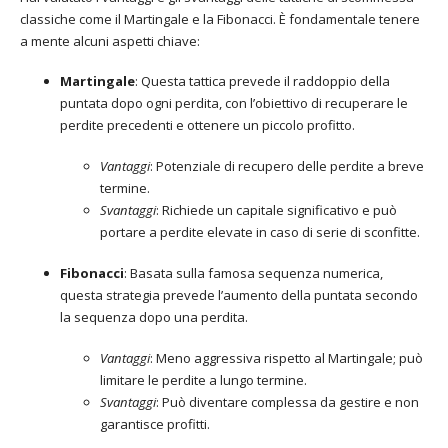
classiche come il Martingale e la Fibonacci. È fondamentale tenere
a mente alcuni aspetti chiave:
Martingale
: Questa tattica prevede il raddoppio della
puntata dopo ogni perdita, con l’obiettivo di recuperare le
perdite precedenti e ottenere un piccolo profitto.
Vantaggi
: Potenziale di recupero delle perdite a breve
termine.
Svantaggi
: Richiede un capitale significativo e può
portare a perdite elevate in caso di serie di sconfitte.
Fibonacci
: Basata sulla famosa sequenza numerica,
questa strategia prevede l’aumento della puntata secondo
la sequenza dopo una perdita.
Vantaggi
: Meno aggressiva rispetto al Martingale; può
limitare le perdite a lungo termine.
Svantaggi
: Può diventare complessa da gestire e non
garantisce profitti.