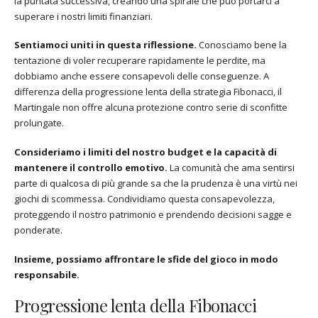
la puntata successiva, creando una spirale che può portarci a
superare i nostri limiti finanziari.
Sentiamoci uniti in questa riflessione.
Conosciamo bene la
tentazione di voler recuperare rapidamente le perdite, ma
dobbiamo anche essere consapevoli delle conseguenze. A
differenza della progressione lenta della strategia Fibonacci, il
Martingale non offre alcuna protezione contro serie di sconfitte
prolungate.
Consideriamo i limiti del nostro budget e la capacità di
mantenere il controllo emotivo.
La comunità che ama sentirsi
parte di qualcosa di più grande sa che la prudenza è una virtù nei
giochi di scommessa. Condividiamo questa consapevolezza,
proteggendo il nostro patrimonio e prendendo decisioni sagge e
ponderate.
Insieme, possiamo affrontare le sfide del gioco in modo
responsabile.
Progressione lenta della Fibonacci