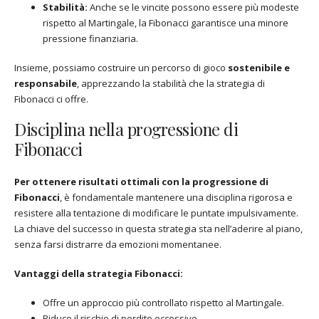
Stabilità:
Anche se le vincite possono essere più modeste
rispetto al Martingale, la Fibonacci garantisce una minore
pressione finanziaria.
Insieme, possiamo costruire un percorso di gioco
sostenibile e
responsabile
, apprezzando la stabilità che la strategia di
Fibonacci ci offre.
Disciplina nella progressione di
Fibonacci
Per ottenere risultati ottimali con la progressione di
Fibonacci
, è fondamentale mantenere una disciplina rigorosa e
resistere alla tentazione di modificare le puntate impulsivamente.
La chiave del successo in questa strategia sta nell’aderire al piano,
senza farsi distrarre da emozioni momentanee.
Vantaggi della strategia Fibonacci:
Offre un approccio più controllato rispetto al Martingale.
Riduce il rischio di perdite eccessive.