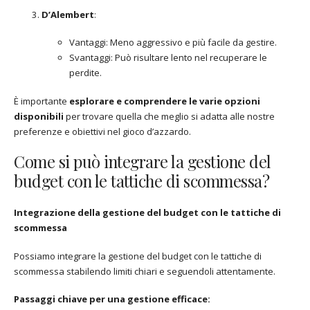
D’Alembert
:
Vantaggi: Meno aggressivo e più facile da gestire.
Svantaggi: Può risultare lento nel recuperare le
perdite.
È importante
esplorare e comprendere le varie opzioni
disponibili
per trovare quella che meglio si adatta alle nostre
preferenze e obiettivi nel gioco d’azzardo.
Come si può integrare la gestione del
budget con le tattiche di scommessa?
Integrazione della gestione del budget con le tattiche di
scommessa
Possiamo integrare la gestione del budget con le tattiche di
scommessa stabilendo limiti chiari e seguendoli attentamente.
Passaggi chiave per una gestione efficace: