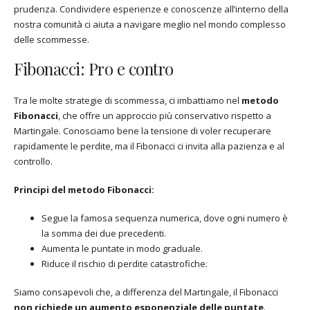
prudenza. Condividere esperienze e conoscenze all’interno della
nostra comunità ci aiuta a navigare meglio nel mondo complesso
delle scommesse.
Fibonacci: Pro e contro
Tra le molte strategie di scommessa, ci imbattiamo nel
metodo
Fibonacci
, che offre un approccio più conservativo rispetto a
Martingale. Conosciamo bene la tensione di voler recuperare
rapidamente le perdite, ma il Fibonacci ci invita alla pazienza e al
controllo.
Principi del metodo Fibonacci:
Segue la famosa sequenza numerica, dove ogni numero è
la somma dei due precedenti.
Aumenta le puntate in modo graduale.
Riduce il rischio di perdite catastrofiche.
Siamo consapevoli che, a differenza del Martingale, il Fibonacci
non richiede un aumento esponenziale delle puntate
.