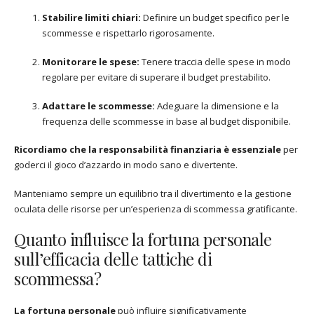
Stabilire limiti chiari:
Definire un budget specifico per le
scommesse e rispettarlo rigorosamente.
Monitorare le spese:
Tenere traccia delle spese in modo
regolare per evitare di superare il budget prestabilito.
Adattare le scommesse:
Adeguare la dimensione e la
frequenza delle scommesse in base al budget disponibile.
Ricordiamo che la responsabilità finanziaria è essenziale
per
goderci il gioco d’azzardo in modo sano e divertente.
Manteniamo sempre un equilibrio tra il divertimento e la gestione
oculata delle risorse per un’esperienza di scommessa gratificante.
Quanto influisce la fortuna personale
sull’efficacia delle tattiche di
scommessa?
La fortuna personale
può influire significativamente