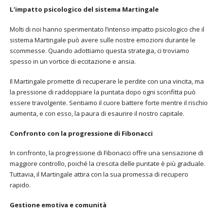
L’impatto psicologico del sistema Martingale
Molti di noi hanno sperimentato l’intenso impatto psicologico che il
sistema Martingale può avere sulle nostre emozioni durante le
scommesse. Quando adottiamo questa strategia, ci troviamo
spesso in un vortice di eccitazione e ansia.
Il Martingale promette di recuperare le perdite con una vincita, ma
la pressione di raddoppiare la puntata dopo ogni sconfitta può
essere travolgente. Sentiamo il cuore battere forte mentre il rischio
aumenta, e con esso, la paura di esaurire il nostro capitale.
Confronto con la progressione di Fibonacci
In confronto, la progressione di Fibonacci offre una sensazione di
maggiore controllo, poiché la crescita delle puntate è più graduale.
Tuttavia, il Martingale attira con la sua promessa di recupero
rapido.
Gestione emotiva e comunità