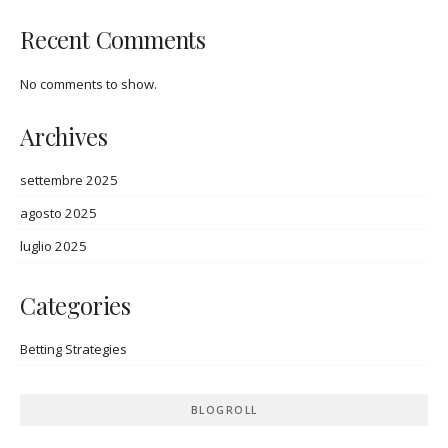
Recent Comments
No comments to show.
Archives
settembre 2025
agosto 2025
luglio 2025
Categories
Betting Strategies
BLOGROLL