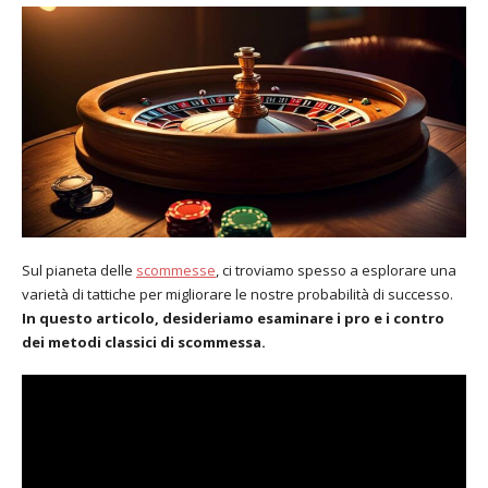
Sul pianeta delle
scommesse
, ci troviamo spesso a esplorare una
varietà di tattiche per migliorare le nostre probabilità di successo.
In questo articolo, desideriamo esaminare i pro e i contro
dei metodi classici di scommessa.