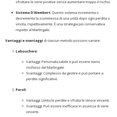
sfruttare le serie positive senza aumentare troppo il rischio.
Sistema D’Alembert
: Questo sistema incrementa o
decrementa la scommessa di una unità dopo ogni perdita o
vincita, rispettivamente. È una strategia più conservativa
rispetto al Martingale.
Vantaggi e svantaggi
di ciascun metodo possono variare:
Labouchere
:
Vantaggi: Personalizzabile e può essere meno
rischioso del Martingale.
Svantaggi: Complesso da gestire e può portare a
perdite significative.
Paroli
:
Vantaggi: Limita le perdite e sfrutta le strisce vincenti.
Svantaggi: Può essere inefficace in assenza di serie
vincenti.