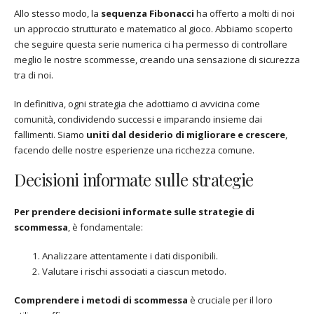
Allo stesso modo, la
sequenza Fibonacci
ha offerto a molti di noi
un approccio strutturato e matematico al gioco. Abbiamo scoperto
che seguire questa serie numerica ci ha permesso di controllare
meglio le nostre scommesse, creando una sensazione di sicurezza
tra di noi.
In definitiva, ogni strategia che adottiamo ci avvicina come
comunità, condividendo successi e imparando insieme dai
fallimenti. Siamo
uniti dal desiderio di migliorare e crescere
,
facendo delle nostre esperienze una ricchezza comune.
Decisioni informate sulle strategie
Per prendere decisioni informate sulle strategie di
scommessa
, è fondamentale:
Analizzare attentamente i dati disponibili.
Valutare i rischi associati a ciascun metodo.
Comprendere i metodi di scommessa
è cruciale per il loro