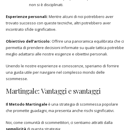
non si è disciplinati.
Esperienze personali:
Mentre alcuni di noi potrebbero aver
trovato successo con queste tecniche, altri potrebbero aver
incontrato sfide significative.
Obiettivo dell’articolo:
Offrire una panoramica equilibrata che ci
permetta di prendere decisioni informate su quale tattica potrebbe
meglio adattarsi alle nostre esigenze e obiettivi personali.
Unendo le nostre esperienze e conoscenze, speriamo di fornire
una guida utile per navigare nel complesso mondo delle
scommesse.
Martingale: Vantaggi e svantaggi
Il Metodo Martingale
è una strategia di scommessa popolare
che promette guadagni, ma presenta anche rischi significativi.
Noi, come comunità di scommettitori, ci sentiamo attratti dalla
semplicità
di questa strategia: