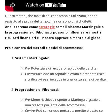
Questi metodi, che molti di noi conoscono e utilizzano, hanno
resistito alla prova del tempo, ma non sono privi di difetti.
Analizzeremo come
strategie
come il sistema Martingale o
la progressione di Fibonacci possono influenzare i nostri
risultati finanziari e il nostro approccio mentale al gioco.
Pro e contro dei metodi classici di scommessa:
Sistema Martingale:
Pro:
Potenziale di recupero rapido delle perdite.
Contro:
Richiede un capitale elevato e presenta rischi
significativi se si incappa in una lunga serie di perdite.
Progressione di Fibonacci:
Pro:
Meno rischiosa rispetto al Martingale grazie a
una crescita più lenta delle scommesse.
Contro:
Può comunque portare a perdite elevate se