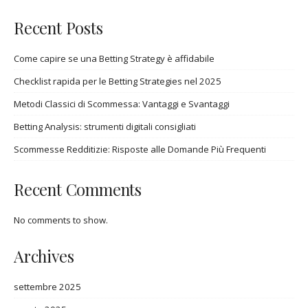
Recent Posts
Come capire se una Betting Strategy è affidabile
Checklist rapida per le Betting Strategies nel 2025
Metodi Classici di Scommessa: Vantaggi e Svantaggi
Betting Analysis: strumenti digitali consigliati
Scommesse Redditizie: Risposte alle Domande Più Frequenti
Recent Comments
No comments to show.
Archives
settembre 2025