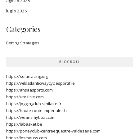
agosto 2025
luglio 2025
Categories
Betting Strategies
BLOGROLL
https://solarracing.org
https://wildatlanticwaycyclesportif.ie
https://ahsaasports.com
https://uroslive.com
https://joggingclub-sthilaire.fr
https://haute-route-imperiale.ch
https://wearismyboat.com
https://labasket.be
https://poneyclub-centreequestre-valdesaire.com
https://lesmouss.com