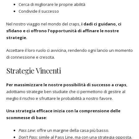
Cerca di migliorare le proprie abilità
Condivide il successo
Nel nostro viaggio nel mondo del craps,
i dadi ci guidano, ci
sfidano e ci offrono l’opportunità di affinare le nostre
strategie.
Accettare il loro ruolo ci avvicina, rendendo ogni lancio un momento
di connessione e crescita.
Strategie Vincenti
Per massimizzare le nostre possibilità di successo a craps
,
adottiamo strategie ben studiate che ci permettono di gestire al
meglio il rischio e sfruttare le probabilità a nostro favore.
Una strategia efficace inizia con la comprensione delle
scommesse di base:
Pass Line
: offre un margine della casa più basso.
Don’t Pass
: simile al Pass Line, ma con una strategia opposta.