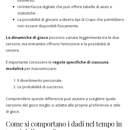
momento.
Un’interfaccia digitale che può offrire tabelle di aiuto e
statistiche.
La possibilità di giocare a diversi tipi di Craps che potrebbero
non essere disponibili fisicamente.
Le dinamiche di gioco
possono variare leggermente tra le due
versioni, ma entrambe offrono l’emozione e la possibilità di
vincere.
È importante conoscere le
regole specifiche di ciascuna
modalità
per massimizzare:
Il divertimento personale.
Le probabilità di successo.
Comprendere queste differenze può aiutare a scegliere quale
versione del gioco meglio si adatta alle proprie preferenze e stile
di gioco.
Come si comportano i dadi nel tempo in