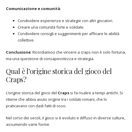
Comunicazione e comunità
:
Condividere esperienze e strategie con altri giocatori.
Creare una comunità forte e solidale.
Condividere consigli e suggerimenti per affinare le abilità
collettive.
Conclusione
: Ricordiamoci che vincere a craps non è solo fortuna,
ma una questione di consapevolezza e strategia.
Qual è l’origine storica del gioco del
Craps?
L’origine storica del gioco del
Craps
si fa risalire a tempi antichi. Si
ritiene che abbia avuto origine tra i soldati romani, che lo
praticavano con dadi fatti di osso.
Nel corso dei secoli, il gioco si è evoluto e diffuso in diverse culture,
assumendo varie forme.