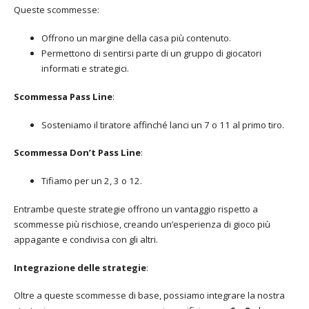
Queste scommesse:
Offrono un margine della casa più contenuto.
Permettono di sentirsi parte di un gruppo di giocatori
informati e strategici.
Scommessa Pass Line
:
Sosteniamo il tiratore affinché lanci un 7 o 11 al primo tiro.
Scommessa Don’t Pass Line
:
Tifiamo per un 2, 3 o 12.
Entrambe queste strategie offrono un vantaggio rispetto a
scommesse più rischiose, creando un’esperienza di gioco più
appagante e condivisa con gli altri.
Integrazione delle strategie
:
Oltre a queste scommesse di base, possiamo integrare la nostra