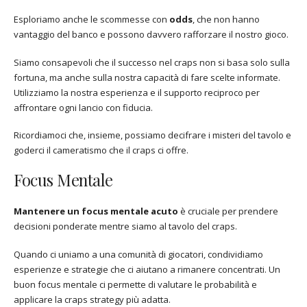
Esploriamo anche le scommesse con
odds
, che non hanno
vantaggio del banco e possono davvero rafforzare il nostro gioco.
Siamo consapevoli che il successo nel craps non si basa solo sulla
fortuna, ma anche sulla nostra capacità di fare scelte informate.
Utilizziamo la nostra esperienza e il supporto reciproco per
affrontare ogni lancio con fiducia.
Ricordiamoci che, insieme, possiamo decifrare i misteri del tavolo e
goderci il cameratismo che il craps ci offre.
Focus Mentale
Mantenere un focus mentale acuto
è cruciale per prendere
decisioni ponderate mentre siamo al tavolo del craps.
Quando ci uniamo a una comunità di giocatori, condividiamo
esperienze e strategie che ci aiutano a rimanere concentrati. Un
buon focus mentale ci permette di valutare le probabilità e
applicare la craps strategy più adatta.