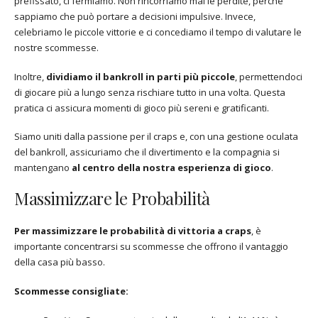
prefissato, ci fermiamo. Non rincorriamo mai le perdite, perché
sappiamo che può portare a decisioni impulsive. Invece,
celebriamo le piccole vittorie e ci concediamo il tempo di valutare le
nostre scommesse.
Inoltre,
dividiamo il bankroll in parti più piccole
, permettendoci
di giocare più a lungo senza rischiare tutto in una volta. Questa
pratica ci assicura momenti di gioco più sereni e gratificanti.
Siamo uniti dalla passione per il craps e, con una gestione oculata
del bankroll, assicuriamo che il divertimento e la compagnia si
mantengano
al centro della nostra esperienza di gioco
.
Massimizzare le Probabilità
Per massimizzare le probabilità di vittoria a craps
, è
importante concentrarsi su scommesse che offrono il vantaggio
della casa più basso.
Scommesse consigliate: