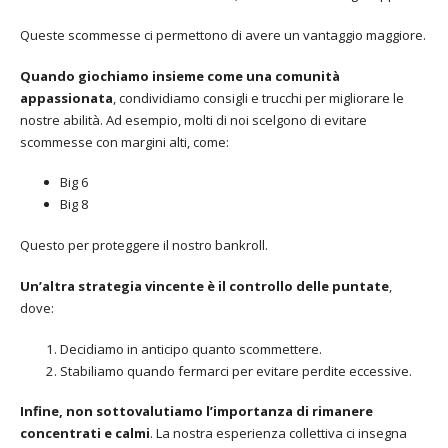
Queste scommesse ci permettono di avere un vantaggio maggiore.
Quando giochiamo insieme come una comunità
appassionata
, condividiamo consigli e trucchi per migliorare le
nostre abilità. Ad esempio, molti di noi scelgono di evitare
scommesse con margini alti, come:
Big 6
Big 8
Questo per proteggere il nostro bankroll.
Un’altra strategia vincente è il controllo delle puntate
,
dove:
Decidiamo in anticipo quanto scommettere.
Stabiliamo quando fermarci per evitare perdite eccessive.
Infine, non sottovalutiamo l’importanza di rimanere
concentrati e calmi
. La nostra esperienza collettiva ci insegna