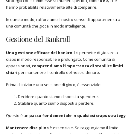
strategia con scommesse su numeri specifici, come
6 e 8
, che
hanno probabilità relativamente alte di comparire.
In questo modo, rafforziamo il nostro senso di appartenenza a
una comunità che gioca in modo intelligente.
Gestione del Bankroll
Una gestione efficace del bankroll
ci permette di giocare a
craps in modo responsabile e prolungato. Come comunità di
appassionati,
comprendiamo l’importanza di stabilire limiti
chiari
per mantenere il controllo del nostro denaro.
Prima di iniziare una sessione di gioco, è essenziale:
Decidere quanto siamo disposti a spendere.
Stabilire quanto siamo disposti a perdere.
Questo è un
passo fondamentale in qualsiasi craps strategy
.
Mantenere disciplina
è essenziale. Se raggiungiamo il limite